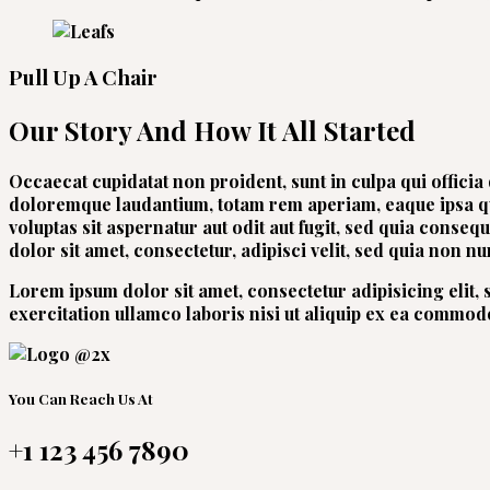
Pull Up A Chair
Our Story And How It All Started
Occaecat cupidatat non proident, sunt in culpa qui officia
doloremque laudantium, totam rem aperiam, eaque ipsa quae
voluptas sit aspernatur aut odit aut fugit, sed quia cons
dolor sit amet, consectetur, adipisci velit, sed quia non 
Lorem ipsum dolor sit amet, consectetur adipisicing elit
exercitation ullamco laboris nisi ut aliquip ex ea commod
You Can Reach Us At
+1 123 456 7890