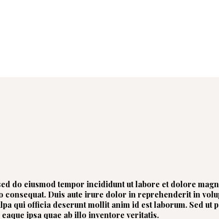
, sed do eiusmod tempor incididunt ut labore et dolore mag
 consequat. Duis aute irure dolor in reprehenderit in volupt
lpa qui officia deserunt mollit anim id est laborum. Sed ut 
que ipsa quae ab illo inventore veritatis.